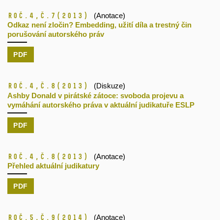
Roč.4,
č.7
(2013)
(Anotace)
Odkaz není zločin? Embedding, užití díla a trestný čin
porušování autorského práv
PDF
Roč.4,
č.8
(2013)
(Diskuze)
Ashby Donald v pirátské zátoce: svoboda projevu a
vymáhání autorského práva v aktuální judikatuře ESLP
PDF
Roč.4,
č.8
(2013)
(Anotace)
Přehled aktuální judikatury
PDF
Roč.5,
č.9
(2014)
(Anotace)