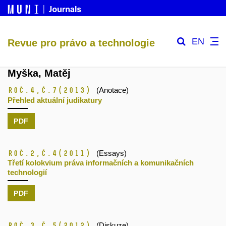
EN
Revue pro právo a technologie
Myška, Matěj
Roč.4,
č.7
(2013)
(Anotace)
Přehled aktuální judikatury
PDF
Roč.2,
č.4
(2011)
(Essays)
Třetí kolokvium práva informačních a komunikačních
technologií
PDF
Roč.3,
č.5
(2012)
(Diskuze)