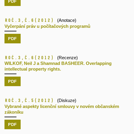
PDF
Roč.3,
č.6
(2012)
(Anotace)
Vyčerpání práv u počítačových programů
PDF
Roč.3,
č.6
(2012)
(Recenze)
WILKOF, Neil J a Shamnad BASHEER. Overlapping
intellectual property rights.
PDF
Roč.3,
č.5
(2012)
(Diskuze)
Vybrané aspekty licenční smlouvy v novém občanském
zákoníku
PDF