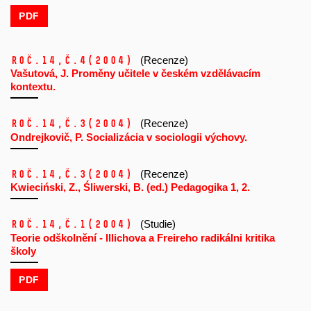
PDF
Roč.14,
č.4
(2004)
(Recenze)
Vašutová, J. Proměny učitele v českém vzdělávacím
kontextu.
Roč.14,
č.3
(2004)
(Recenze)
Ondrejkovič, P. Socializácia v sociologii výchovy.
Roč.14,
č.3
(2004)
(Recenze)
Kwieciński, Z., Śliwerski, B. (ed.) Pedagogika 1, 2.
Roč.14,
č.1
(2004)
(Studie)
Teorie odškolnění - lllichova a Freireho radikálni kritika
školy
PDF