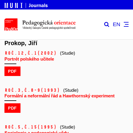
EN
Prokop, Jiří
Roč.12,
č.1
(2002)
(Studie)
Portrét polského učitele
PDF
Roč.3,
č.8-9
(1993)
(Studie)
Formální a neformální řád a Hawthornský experiment
PDF
Roč.5,
č.15
(1995)
(Studie)
Sociologie a pedagogické vědy