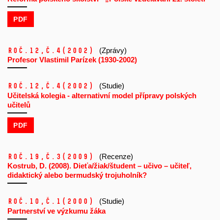
PDF
Roč.12,
č.4
(2002)
(Zprávy)
Profesor Vlastimil Parízek (1930-2002)
Roč.12,
č.4
(2002)
(Studie)
Učitelská kolegia - alternativní model přípravy polských
učitelů
PDF
Roč.19,
č.3
(2009)
(Recenze)
Kostrub, D. (2008). Dieťa/žiak/študent – učivo – učiteľ,
didaktický alebo bermudský trojuholník?
Roč.10,
č.1
(2000)
(Studie)
Partnerství ve výzkumu žáka