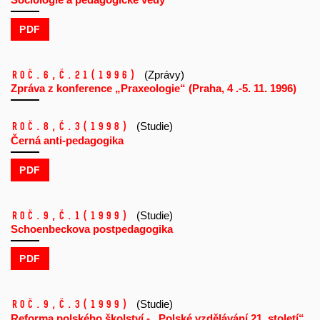
PDF
Roč.6,
č.21
(1996)
(Zprávy)
Zpráva z konference „Praxeologie“ (Praha, 4 .-5. 11. 1996)
Roč.8,
č.3
(1998)
(Studie)
Černá anti-pedagogika
PDF
Roč.9,
č.1
(1999)
(Studie)
Schoenbeckova postpedagogika
PDF
Roč.9,
č.3
(1999)
(Studie)
Reforma polského školství - „Polské vzdělávání 21. století“