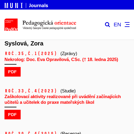
EN
Syslová, Zora
Roč.35,
č.1
(2025)
(Zprávy)
Nekrolog: Doc. Eva Opravilová, CSc. († 18. ledna 2025)
PDF
Roč.33,
č.4
(2023)
(Studie)
Zaškolovací aktivity realizované při uvádění začínajících
učitelů a učitelek do praxe mateřských škol
PDF
Roč.20,
č.4
(2010)
(Recenze)