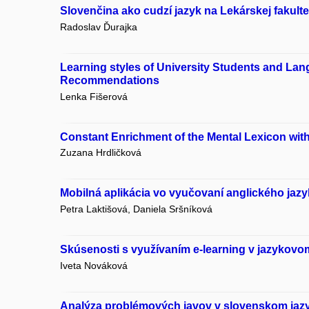
Slovenčina ako cudzí jazyk na Lekárskej fakult
Radoslav Ďurajka
Learning styles of University Students and La
Recommendations
Lenka Fišerová
Constant Enrichment of the Mental Lexicon wit
Zuzana Hrdličková
Mobilná aplikácia vo vyučovaní anglického jazyk
Petra Laktišová, Daniela Sršníková
Skúsenosti s využívaním e-learning v jazykovom
Iveta Nováková
Analýza problémových javov v slovenskom jazy