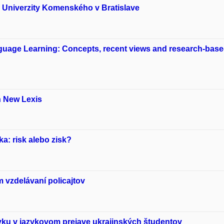
e Univerzity Komenského v Bratislave
nguage Learning: Concepts, recent views and research-bas
h New Lexis
a: risk alebo zisk?
 vzdelávaní policajtov
ku v jazykovom prejave ukrajinských študentov