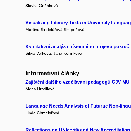
Slavka Oriňáková
Visualizing Literary Texts in University Langu
Martina Šindelářová Skupeňová
Kvalitativní analýza písemného projevu pokroč
Silvie Válková, Jana Kořínková
Informativní články
Zajištění dalšího vzdělávání pedagogů CJV MU
Alena Hradilová
Language Needs Analysis of Futurue Non-lingu
Linda Chmelařová
Reflections on UNIcert® and New Accreditatio