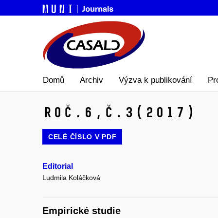
Domů
Archiv
Výzva k publikování
Pr
Roč.6,
č.3
(2017)
CELÉ ČÍSLO V
PDF
Editorial
Ludmila Koláčková
Empirické studie