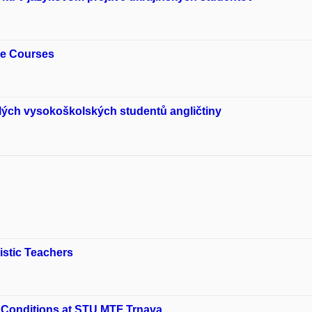
age Courses
ilých vysokoškolských studentů angličtiny
istic Teachers
n Conditions at STU MTF Trnava