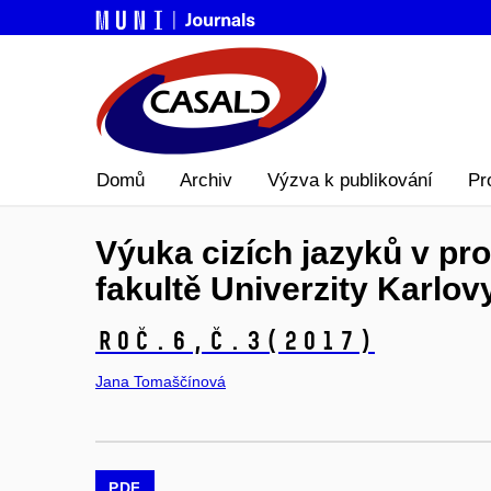
Domů
Archiv
Výzva k publikování
Pr
Výuka cizích jazyků v pr
fakultě Univerzity Karlov
Roč.6,
č.3
(2017)
Jana Tomaščínová
PDF