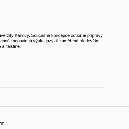
niverzity Karlovy. Současná koncepce odborné přípravy
 povinná i nepovinná výuka jazyků zaměřená především
a italštině.
tým