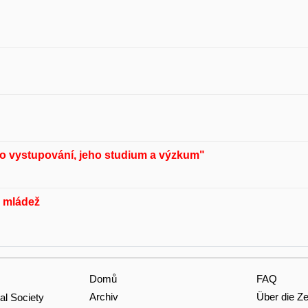
o vystupování, jeho studium a výzkum"
a mládež
Domů
FAQ
Archiv
Über die Zei
al Society