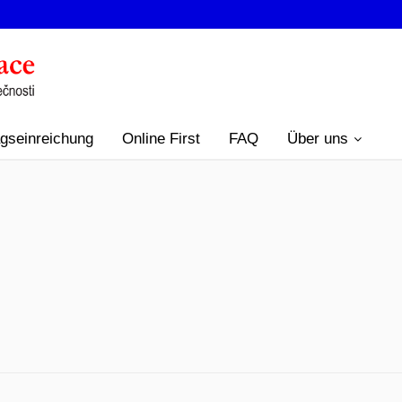
agseinreichung
Online First
FAQ
Über uns