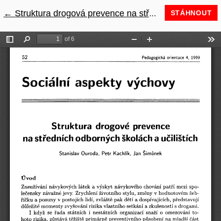
←
Návrat na podrobnosti článku
Struktura drogová prevence na středních odborných školách a učilištích
STÁHNOUT