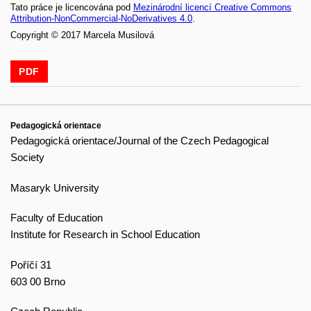
Tato práce je licencována pod
Mezinárodní licencí Creative Commons
Attribution-NonCommercial-NoDerivatives 4.0
.
Copyright © 2017 Marcela Musilová
PDF
Pedagogická orientace
Pedagogická orientace/Journal of the Czech Pedagogical
Society
Masaryk University
Faculty of Education
Institute for Research in School Education
Poříčí 31
603 00 Brno