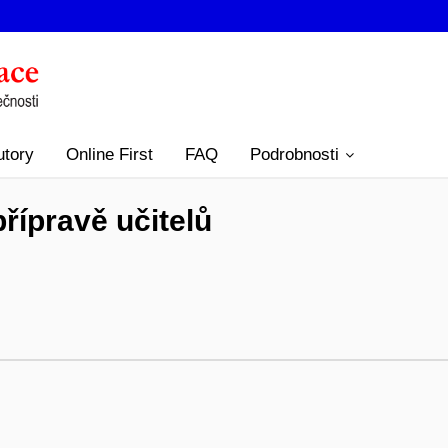
utory
Online First
FAQ
Podrobnosti
přípravě učitelů