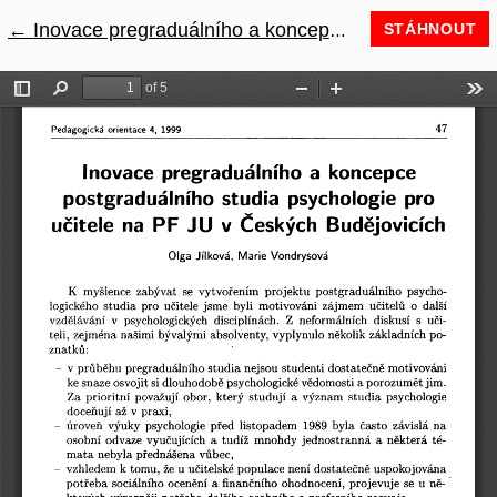
←
Návrat na podrobnosti článku
Inovace pregraduálního a koncepce postgraduálního studia psychologie pro učitele na PF JU v Českých Budějovicích
STÁHNOUT