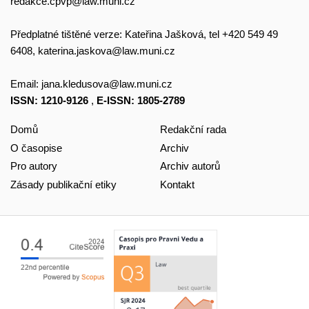
redakce.cpvp@law.muni.cz
Předplatné tištěné verze: Kateřina Jašková, tel +420 549 49
6408,
katerina.jaskova@law.muni.cz
Email:
jana.kledusova@law.muni.cz
ISSN: 1210-9126
,
E-ISSN: 1805-2789
Domů
Redakční rada
O časopise
Archiv
Pro autory
Archiv autorů
Zásady publikační etiky
Kontakt