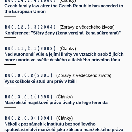
Roč.14,
č.4
(2006)
(Články)
Czech family law after the Czech Republic has acceded to
the European Union
Roč.12,
č.3
(2004)
(Zprávy z vědeckého života)
Konference: "Sféry ženy (žena verejná, žena súkromná)"
Roč.11,
č.1
(2003)
(Články)
Nad autonomií vůle a jejími limity ve vztazích osob žijících
more uxorio ve světle českého a italského právního řádu
Roč.9,
č.2
(2001)
(Zprávy z vědeckého života)
Vysokoškolské studium práv v Itálii
Roč.3,
č.1
(1995)
(Články)
Manželské majetkové právo úvahy de lege ferenda
Roč.2,
č.3
(1994)
(Články)
Několik poznámek k institutu bezpodílového
spoluvlastníctví manželů jako základu manželského práva