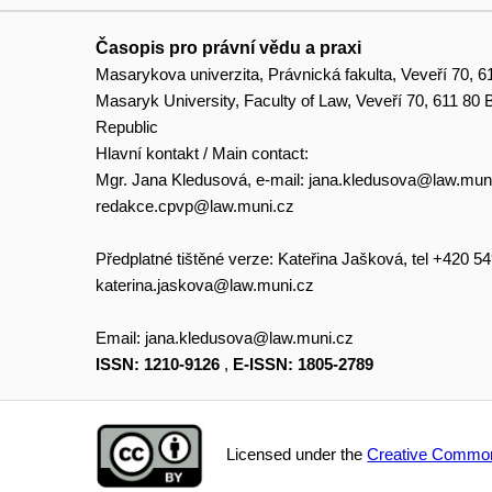
Časopis pro právní vědu a praxi
Masarykova univerzita, Právnická fakulta, Veveří 70, 6
Masaryk University, Faculty of Law, Veveří 70, 611 80
Republic
Hlavní kontakt / Main contact:
Mgr. Jana Kledusová, e-mail:
jana.kledusova@law.mun
redakce.cpvp@law.muni.cz
Předplatné tištěné verze: Kateřina Jašková, tel +420 5
katerina.jaskova@law.muni.cz
Email:
jana.kledusova@law.muni.cz
ISSN: 1210-9126
,
E-ISSN: 1805-2789
Licensed under the
Creative Common