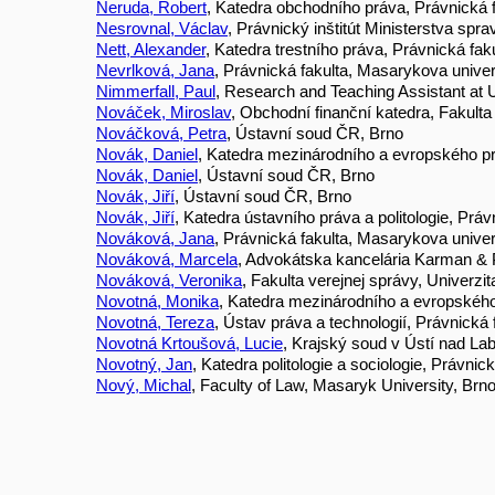
Neruda, Robert
, Katedra obchodního práva, Právnická 
Nesrovnal, Václav
, Právnický inštitút Ministerstva spra
Nett, Alexander
, Katedra trestního práva, Právnická fak
Nevrlková, Jana
, Právnická fakulta, Masarykova univer
Nimmerfall, Paul
, Research and Teaching Assistant at U
Nováček, Miroslav
, Obchodní finanční katedra, Fakult
Nováčková, Petra
, Ústavní soud ČR, Brno
Novák, Daniel
, Katedra mezinárodního a evropského pr
Novák, Daniel
, Ústavní soud ČR, Brno
Novák, Jiří
, Ústavní soud ČR, Brno
Novák, Jiří
, Katedra ústavního práva a politologie, Prá
Nováková, Jana
, Právnická fakulta, Masarykova univer
Nováková, Marcela
, Advokátska kancelária Karman & P
Nováková, Veronika
, Fakulta verejnej správy, Univerzi
Novotná, Monika
, Katedra mezinárodního a evropského
Novotná, Tereza
, Ústav práva a technologií, Právnická
Novotná Krtoušová, Lucie
, Krajský soud v Ústí nad L
Novotný, Jan
, Katedra politologie a sociologie, Právnic
Nový, Michal
, Faculty of Law, Masaryk University, Brn