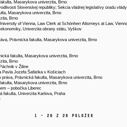
fakulta, Masarykova univerzita, Brno
vodlivosti Slovenskej republiky; Sekcia vládnej legislatívy úradu vlád
ulta, Masarykova univerzita, Brno
zita, Brno
niversity of Vienna, Law Clerk at Schönherr Attorneys at Law, Vienn
a ekonomiky, Univerzita obrany státu, Vyškov
áva, Právnická fakulta, Masarykova univerzita, Brno
vnická fakulta, Masarykova univerzita, Brno
zita, Brno
áchnik v Žiline
ta Pavla Jozefa Šafárika v Košiciach
 práva, Právnická fakulta, Masarykova univerzita, Brno
 fakulta, Masarykova univerzita, Brno
abem – pobočka Liberec
ká fakulta, Univerzita Karlova, Praha
o
1 - 26 z 26 položek