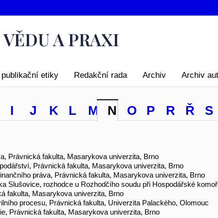
publikační etiky
Redakční rada
Archiv
Archiv au
I
J
K
L
M
N
O
P
R
Ř
S
a, Právnická fakulta, Masarykova univerzita, Brno
podářství, Právnická fakulta, Masarykova univerzita, Brno
finančního práva, Právnická fakulta, Masarykova univerzita, Brno
álka Slušovice, rozhodce u Rozhodčího soudu při Hospodářské kom
á fakulta, Masarykova univerzita, Brno
ilního procesu, Právnická fakulta, Univerzita Palackého, Olomouc
gie, Právnická fakulta, Masarykova univerzita, Brno