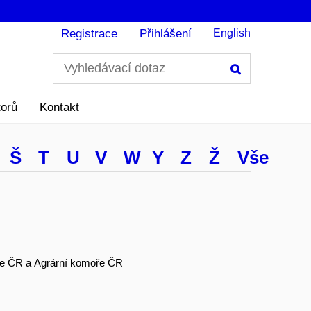
Registrace
Přihlášení
English
Hledání
torů
Kontakt
Š
T
U
V
W
Y
Z
Ž
Vše
oře ČR a Agrární komoře ČR