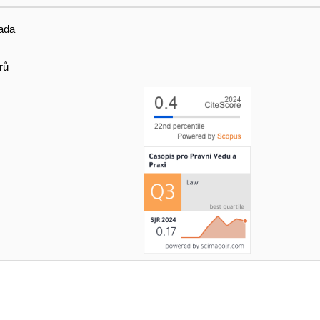
ada
rů