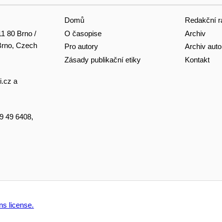
Domů
Redakční r
O časopise
Archiv
11 80 Brno /
 Brno, Czech
Pro autory
Archiv auto
Zásady publikační etiky
Kontakt
i.cz
a
49 49 6408,
s license.