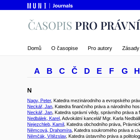
Domů
O časopise
Pro autory
Zásady 
A
B
C
Č
D
E
F
G
H
N
Nagy, Peter
, Katedra mezinárodního a evropského práv
Neckář, Jan
, Katedra finančního práva a národního hos
Neckář, Jan
, Katedra správní vědy, správního práva a 
Nedbálek, Karel
, Advokátní kancelář Mgr. Karla Nedb
Nejezchleb, Kamil
, Katedra obchodního práva, Právnick
Němcová, Drahomíra
, Katedra soukromého práva a civ
Němčák, Vítězslav
, Katedra ústavního práva a politolo