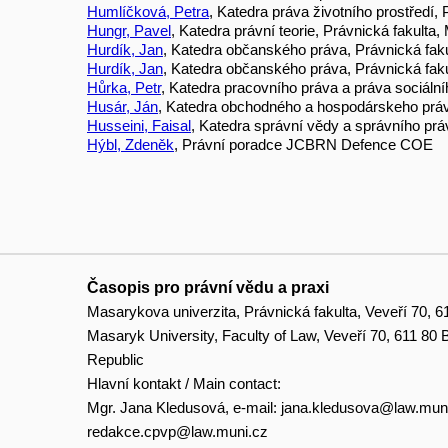
Humlíčková, Petra
, Katedra práva životního prostředí, 
Hungr, Pavel
, Katedra právní teorie, Právnická fakulta
Hurdík, Jan
, Katedra občanského práva, Právnická faku
Hurdík, Jan
, Katedra občanského práva, Právnická faku
Hůrka, Petr
, Katedra pracovního práva a práva sociální
Husár, Ján
, Katedra obchodného a hospodárskeho práva
Husseini, Faisal
, Katedra správní vědy a správního prá
Hýbl, Zdeněk
, Právní poradce JCBRN Defence COE
Časopis pro právní vědu a praxi
Masarykova univerzita, Právnická fakulta, Veveří 70, 6
Masaryk University, Faculty of Law, Veveří 70, 611 80
Republic
Hlavní kontakt / Main contact:
Mgr. Jana Kledusová, e-mail:
jana.kledusova@law.mun
redakce.cpvp@law.muni.cz