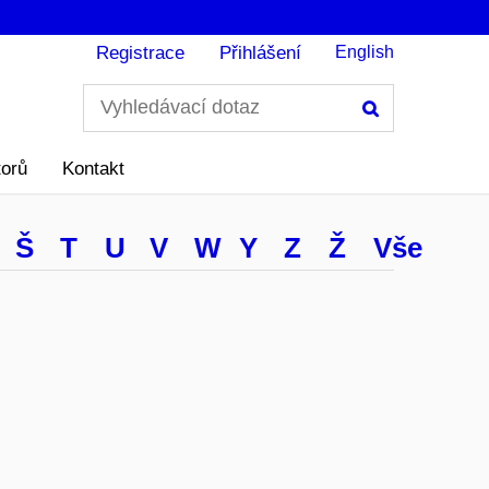
Registrace
Přihlášení
English
Hledání
torů
Kontakt
Š
T
U
V
W
Y
Z
Ž
Vše