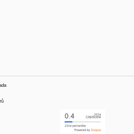
ada
rů