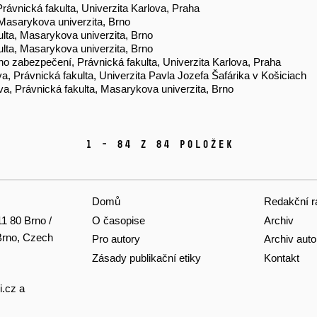
Právnická fakulta, Univerzita Karlova, Praha
, Masarykova univerzita, Brno
lta, Masarykova univerzita, Brno
lta, Masarykova univerzita, Brno
ho zabezpečení, Právnická fakulta, Univerzita Karlova, Praha
, Právnická fakulta, Univerzita Pavla Jozefa Šafárika v Košiciach
va, Právnická fakulta, Masarykova univerzita, Brno
1 - 84 z 84 položek
Domů
Redakční r
O časopise
Archiv
11 80 Brno /
 Brno, Czech
Pro autory
Archiv auto
Zásady publikační etiky
Kontakt
i.cz
a