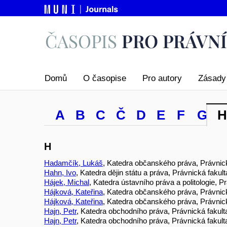
Domů
O časopise
Pro autory
Zásady 
A
B
C
Č
D
E
F
G
H
H
Hadamčík, Lukáš
, Katedra občanského práva, Právnick
Hahn, Ivo
, Katedra dějin státu a práva, Právnická faku
Hájek, Michal
, Katedra ústavního práva a politologie, 
Hájková, Kateřina
, Katedra občanského práva, Právnick
Hájková, Kateřina
, Katedra občanského práva, Právnick
Hajn, Petr
, Katedra obchodního práva, Právnická fakult
Hajn, Petr
, Katedra obchodního práva, Právnická fakult