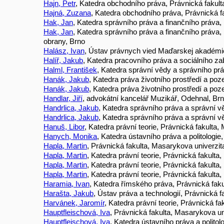
Hajn, Petr
, Katedra obchodního práva, Právnická fakult
Hajná, Zuzana
, Katedra obchodního práva, Právnická f
Hak, Jan
, Katedra správního práva a finančního práva,
Hak, Jan
, Katedra správního práva a finančního práva,
obrany, Brno
Halász, Ivan
, Ústav právnych vied Maďarskej akadémi
Halíř, Jakub
, Katedra pracovního práva a sociálního za
Halml, František
, Katedra správní vědy a správního prá
Hanák, Jakub
, Katedra práva životního prostředí a po
Hanák, Jakub
, Katedra práva životního prostředí a po
Handlar, Jiří
, advokátní kancelář Muzikář, Odehnal, Br
Handrlica, Jakub
, Katedra správního práva a správní vě
Handrlica, Jakub
, Katedra správního práva a správní vě
Hanuš, Libor
, Katedra právní teorie, Právnická fakulta
Hanych, Monika
, Katedra ústavního práva a politologie
Hapla, Martin
, Právnická fakulta, Masarykova univerzit
Hapla, Martin
, Katedra právní teorie, Právnická fakulta
Hapla, Martin
, Katedra právní teorie, Právnická fakulta
Hapla, Martin
, Katedra právní teorie, Právnická fakulta
Haramia, Ivan
, Katedra římského práva, Právnická fak
Harašta, Jakub
, Ústav práva a technologií, Právnická 
Harvánek, Jaromír
, Katedra právní teorie, Právnická f
Hauptfleischová, Iva
, Právnická fakulta, Masarykova un
Hauptfleischová, Iva
, Katedra ústavního práva a politol