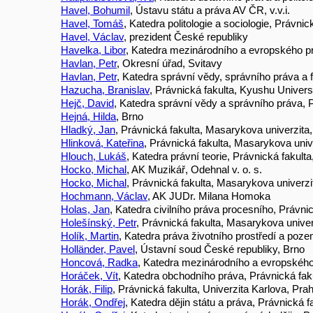
Havel, Bohumil
, Ústavu státu a práva AV ČR, v.v.i.
Havel, Tomáš
, Katedra politologie a sociologie, Právnic
Havel, Václav
, prezident České republiky
Havelka, Libor
, Katedra mezinárodního a evropského pr
Havlan, Petr
, Okresní úřad, Svitavy
Havlan, Petr
, Katedra správní vědy, správního práva a 
Hazucha, Branislav
, Právnická fakulta, Kyushu Univers
Hejč, David
, Katedra správní vědy a správního práva, 
Hejná, Hilda
, Brno
Hladký, Jan
, Právnická fakulta, Masarykova univerzita
Hlinková, Kateřina
, Právnická fakulta, Masarykova univ
Hlouch, Lukáš
, Katedra právní teorie, Právnická fakult
Hocko, Michal
, AK Muzikář, Odehnal v. o. s.
Hocko, Michal
, Právnická fakulta, Masarykova univerzi
Hochmann, Václav
, AK JUDr. Milana Homoka
Holas, Jan
, Katedra civilního práva procesního, Právni
Holešínský, Petr
, Právnická fakulta, Masarykova univer
Holík, Martin
, Katedra práva životního prostředí a poz
Holländer, Pavel
, Ústavní soud České republiky, Brno
Honcová, Radka
, Katedra mezinárodního a evropského
Horáček, Vít
, Katedra obchodního práva, Právnická faku
Horák, Filip
, Právnická fakulta, Univerzita Karlova, Pra
Horák, Ondřej
, Katedra dějin státu a práva, Právnická 