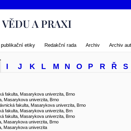
publikační etiky
Redakční rada
Archiv
Archiv au
I
J
K
L
M
N
O
P
R
Ř
S
á fakulta, Masarykova univerzita, Brno
lta, Masarykova univerzita, Brno
Právnická fakulta, Masarykova univerzita, Brno
á fakulta, Masarykova univerzita, Brn
á fakulta, Masarykova univerzita, Brno
a, Masarykova univerzita, Brno
a, Masarykova univerzita