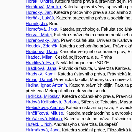
Horák, Ondřej
, Katedra teorie práva a právních dějin, 
Horáková, Monika
, Katedra správní vědy, správního pr
Horecký, Jan
, Katedra pracovního práva a sociálního 
Horňák, Lukáš
, Katedra pracovního práva a sociálního
Horník, Jiří
, Brno
Hornofová, Jitka
, Katedra psychologie, Fakulta sociáln
Horvat, Matej
, Katedra správneho a environmentálneho 
Hořeňovský, Jan
, Právnická fakulta, Univerzita Karlov
Houdek, Zdeněk
, Katedra obchodního práva, Právnická
Hrabcová, Dana
, Kancelář veřejného ochránce práv, B
Hradec, Milan
, Česká pojišťovna, a.s., Praha
Hradilová, Eva
, Nevládní organizace SOZE
Hrádková, Jana
, Právnická fakulta, Univerzita Karlova
Hradský, Kamil
, Katedra ústavního práva, Právnická fa
Hrbáč, Daniel
, Právnická fakulta, Masarykova univerzit
Hrdina, Ignác Antonín
, Katedra právních dějin, Fakulta 
předseda Metropolitního církevního soudu
Hrdlička, Miloslav
, Katedra občanského práva, Právnick
Hrdová Kolíbalová, Barbora
, Středisko Teiresias, Masa
Hrebičková, Andrea
, Katedra ústavního práva, Právnic
Hrnčiříková, Miluše
, Katedra mezinárodního a evropsk
Hrušáková, Milana
, Katedra trestního práva, Právnická
Hufeld, Ulrich
, Andrássyho univerzita, Budapešť
Hulmáková, Jana
, Katedra sociální práce, Filozofická f