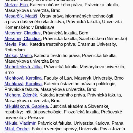
Melzer, Filip
, Katedra občanského práva, Právnická fakulta,
Masarykova univerzita, Brno
Mesarčík, Matúš
, Ústav práva informačných technológií
a práva duševného vlastníctva, Právnická fakulta, Univerzita
Komenského v Bratislave
Messner, Claudius
, Právnická fakulta, Bern
Messner, Claudius
, Právnická fakulta, Saarbrücken (Německo)
Mevis, Paul
, Katedra trestního práva, Erasmus University,
Rotterdam
Mičkal, Martin
, Katedra trestního práva, Právnická fakulta,
Masarykova univerzita Brno
Michelfeitová, Jitka
, Právnická fakulta, Masarykova univerzita,
Brno
Michková, Karolina
, Faculty of Law, Masaryk University, Brno
Michková, Karolina
, Katedra ústavního práva a politologie,
Právnická fakulta, Masarykova univerzita, Brno
Michora, Zdeněk
, Katedra trestního práva, Právnická fakulta,
Masarykova univerzita, Brno
Mikulášková, Gabriela
, Justičná akadémia Slovenskej
republiky; Inštitút psychológie, Filozofická fakulta, Prešovské
univerzita v Prešove
Mikule, Vladimír
, Právnická fakulta, Univerzita Karlova, Praha
Mitaľ, Ondrej
, Fakulta verejnej správy, Univerzita Pavla Jozefa