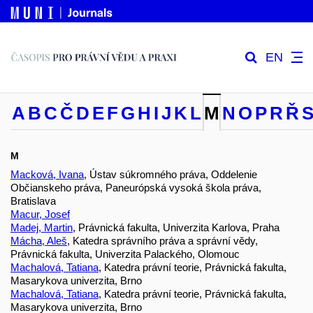
EN
A
B
C
Č
D
E
F
G
H
I
J
K
L
M
N
O
P
R
Ř
M
Macková, Ivana
, Ústav súkromného práva, Oddelenie
Občianskeho práva, Paneurópská vysoká škola práva,
Bratislava
Macur, Josef
Madej, Martin
, Právnická fakulta, Univerzita Karlova, Praha
Mácha, Aleš
, Katedra správního práva a správní vědy,
Právnická fakulta, Univerzita Palackého, Olomouc
Machalová, Tatiana
, Katedra právní teorie, Právnická fakulta,
Masarykova univerzita, Brno
Machalová, Tatiana
, Katedra právní teorie, Právnická fakulta,
Masarykova univerzita, Brno