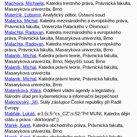
Machová, Michaela
, Katedra trestního práva, Právnická fakulta,
Masarykova univerzita, Brno
Majerčík, Ľubomír
, Analytický odbor, Ústavní soud
Malacka, Michal
, Katedra mezinárodního a evropského práva,
Právnická fakulta, Univerzita Palackého v Olomouci
Malachta, Radovan
, Katedra mezinárodního a evropského
práva, Právnická fakulta, Masarykova univerzita, Brno
Malachta, Radovan
, Katedra mezinárodního a evropského
práva, Právnická fakulta, Masarykova univerzita, Brno
Malaník, Michal
, Katedra právní teorie, Právnická fakulta,
Masarykova univerzita, Brno; Nejvyšší soud, Brno
Malaník, Michal
, Katedra právní teorie, Právnická fakulta,
Masarykova univerzita
Malaník, Michal
, Katedra právní teorie, Právnická fakulta,
Masarykova univerzita, Brno
Malaníková, Klára
, Oddělení vládní agendy a legislativy,
Národní úřad pro kybernetickou a informační bezpečnost
Malenovský, Jiří
, Stálý zástupce České republiky při Radě
Evropy
Maliňák, Lukáš
, a:1:{s:5:"cs_CZ";s:52:"Prf MUNI, Katedra dějin
státu a práva - doktorand";}
Marek, Karel
, Katedra obchodního práva, Právnická fakulta,
Masarykova univerzita, Brno
Marek, Karel
, Katedra obchodního práva, Právnická fakulta,