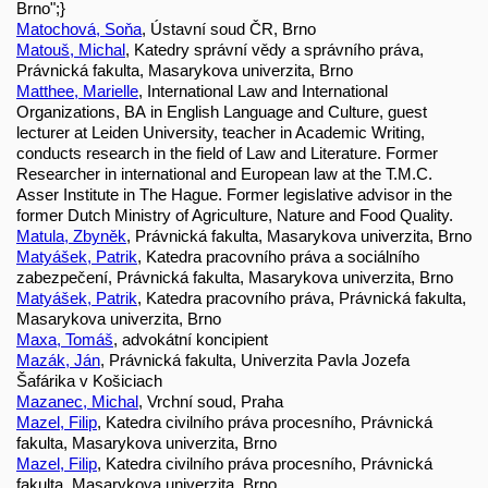
Brno";}
Matochová, Soňa
, Ústavní soud ČR, Brno
Matouš, Michal
, Katedry správní vědy a správního práva,
Právnická fakulta, Masarykova univerzita, Brno
Matthee, Marielle
, International Law and International
Organizations, BA in English Language and Culture, guest
lecturer at Leiden University, teacher in Academic Writing,
conducts research in the field of Law and Literature. Former
Researcher in international and European law at the T.M.C.
Asser Institute in The Hague. Former legislative advisor in the
former Dutch Ministry of Agriculture, Nature and Food Quality.
Matula, Zbyněk
, Právnická fakulta, Masarykova univerzita, Brno
Matyášek, Patrik
, Katedra pracovního práva a sociálního
zabezpečení, Právnická fakulta, Masarykova univerzita, Brno
Matyášek, Patrik
, Katedra pracovního práva, Právnická fakulta,
Masarykova univerzita, Brno
Maxa, Tomáš
, advokátní koncipient
Mazák, Ján
, Právnická fakulta, Univerzita Pavla Jozefa
Šafárika v Košiciach
Mazanec, Michal
, Vrchní soud, Praha
Mazel, Filip
, Katedra civilního práva procesního, Právnická
fakulta, Masarykova univerzita, Brno
Mazel, Filip
, Katedra civilního práva procesního, Právnická
fakulta, Masarykova univerzita, Brno