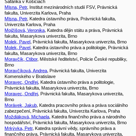
Šafárika v Košiciach
Mlsna, Petr
, Institut mezinárodních studií FSV, Právnická
fakulta, Univerzita Karlova, Praha
Mlsna, Petr
, Katedra ústavního práva, Právnická fakulta,
Univerzita Karlova, Praha
Mojžišová, Veronika
, Katedra dějin státu a práva, Právnická
fakulta, Masarykova univerzita, Brno
Molek, Pavel
, Právnická fakulta, Masarykova univerzita, Brno
Molek, Pavel
, Katedra ústavního práva a politologie, Právnická
fakulta, Masarykova univerzita, Brno
Moravčík, Ctibor
, Městské ředitelství, Policie České republiky,
Brno
Moravčíková, Andrea
, Právnická fakulta, Univerzita
Komenského v Bratislave
Moravec, Ondřej
, Katedra ústavního práva a politologie,
Právnická fakulta, Masarykova univerzita, Brno
Moravec, Ondřej
, Právnická fakulta, Masarykova univerzita,
Brno
Morávek, Jakub
, Katedra pracovního práva a práva sociálního
zabezpečení, Právnická fakulta, Univerzita Karlova, Praha
Moždiáková, Michaela
, Katedra finančního práva a národního
hospodářství, Právnická fakulta, Masarykova univerzita, Brno
Mrkývka, Petr
, Katedra správní vědy, správního práva a
finančního práva, Právnická fakulta, Masarykova univerzita,