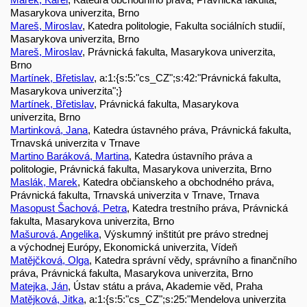
Masarykova univerzita, Brno
Mareš, Miroslav
, Katedra politologie, Fakulta sociálních studií,
Masarykova univerzita, Brno
Mareš, Miroslav
, Právnická fakulta, Masarykova univerzita,
Brno
Martínek, Břetislav
, a:1:{s:5:"cs_CZ";s:42:"Právnická fakulta,
Masarykova univerzita";}
Martínek, Břetislav
, Právnická fakulta, Masarykova
univerzita, Brno
Martinková, Jana
, Katedra ústavného práva, Právnická fakulta,
Trnavská univerzita v Trnave
Martino Baráková, Martina
, Katedra ústavního práva a
politologie, Právnická fakulta, Masarykova univerzita, Brno
Maslák, Marek
, Katedra občianskeho a obchodného práva,
Právnická fakulta, Trnavská univerzita v Trnave, Trnava
Masopust Šachová, Petra
, Katedra trestního práva, Právnická
fakulta, Masarykova univerzita, Brno
Mašurová, Angelika
, Výskumný inštitút pre právo strednej
a východnej Európy, Ekonomická univerzita, Vídeň
Matějčková, Olga
, Katedra správní vědy, správního a finančního
práva, Právnická fakulta, Masarykova univerzita, Brno
Matejka, Ján
, Ústav státu a práva, Akademie věd, Praha
Matějková, Jitka
, a:1:{s:5:"cs_CZ";s:25:"Mendelova univerzita