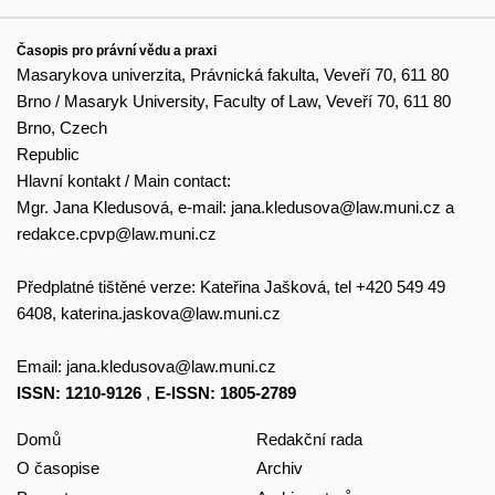
Časopis pro právní vědu a praxi
Masarykova univerzita, Právnická fakulta, Veveří 70, 611 80
Brno / Masaryk University, Faculty of Law, Veveří 70, 611 80
Brno, Czech
Republic
Hlavní kontakt / Main contact:
Mgr. Jana Kledusová, e-mail:
jana.kledusova@law.muni.cz
a
redakce.cpvp@law.muni.cz
Předplatné tištěné verze: Kateřina Jašková, tel +420 549 49
6408,
katerina.jaskova@law.muni.cz
Email:
jana.kledusova@law.muni.cz
ISSN: 1210-9126
,
E-ISSN: 1805-2789
Domů
Redakční rada
O časopise
Archiv