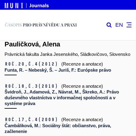
EN
Pauličková, Alena
Právnická fakulta Janka Jesenského, Sládkovičovo, Slovensko
Roč.20,
č.4
(2012)
(Recenze a anotace)
Funta, R. – Nebeský, Š. – Juriš, F.: Európske právo
Roč.18,
č.3
(2010)
(Recenze a anotace)
Švidroň, J., Adamová, Z., Návrat, M., Škreko, A.: Právo
duševného vlastníctva v informačnej spoločnosti a v
systéme práva
Roč.17,
č.4
(2009)
(Recenze a anotace)
Čambáliková, M.: Sociálny štát: občianstvo, práva,
začlenenie