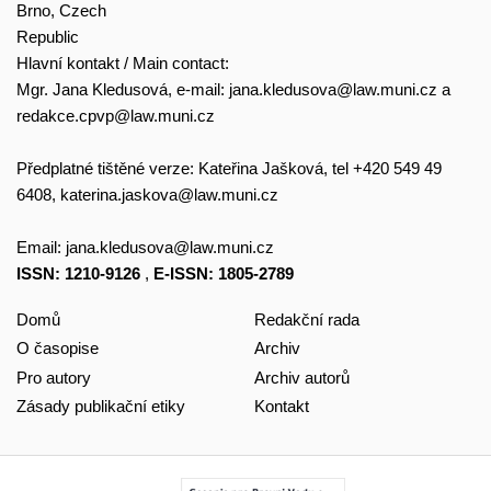
Brno, Czech
Republic
Hlavní kontakt / Main contact:
Mgr. Jana Kledusová, e-mail:
jana.kledusova@law.muni.cz
a
redakce.cpvp@law.muni.cz
Předplatné tištěné verze: Kateřina Jašková, tel +420 549 49
6408,
katerina.jaskova@law.muni.cz
Email:
jana.kledusova@law.muni.cz
ISSN: 1210-9126
,
E-ISSN: 1805-2789
Domů
Redakční rada
O časopise
Archiv
Pro autory
Archiv autorů
Zásady publikační etiky
Kontakt