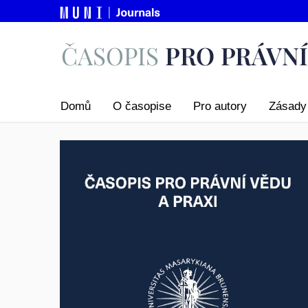
Domů
O časopise
Pro autory
Zásady 