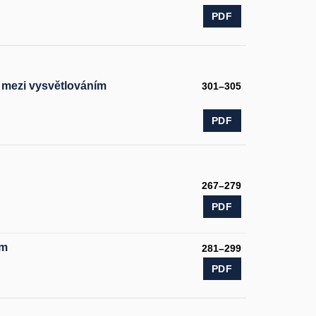
PDF
 mezi vysvětlováním
301–305
PDF
267–279
PDF
em
281–299
PDF