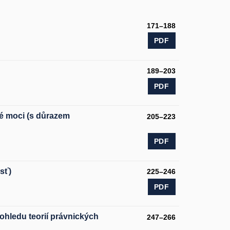
171–188
PDF
189–203
PDF
é moci (s důrazem
205–223
PDF
sť)
225–246
PDF
hledu teorií právnických
247–266