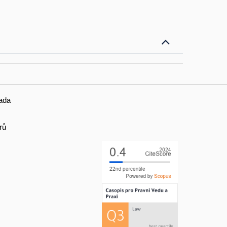
ada
rů