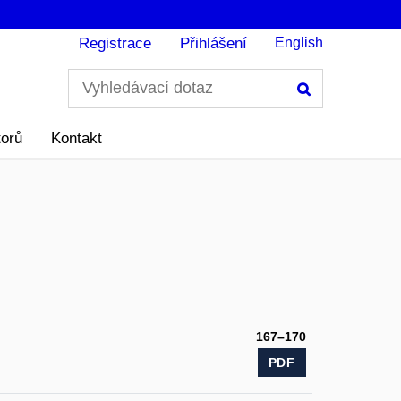
Registrace
Přihlášení
English
Hledání
torů
Kontakt
167–170
PDF