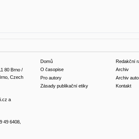
Domů
Redakční r
O časopise
Archiv
11 80 Brno /
 Brno, Czech
Pro autory
Archiv auto
Zásady publikační etiky
Kontakt
i.cz
a
49 49 6408,