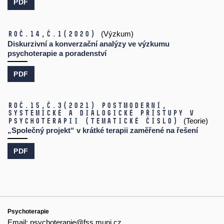
PDF
Roč.14,
č.1
(2020)
(Výzkum)
Diskurzivní a konverzační analýzy ve výzkumu
psychoterapie a poradenství
PDF
Roč.15,
č.3
(2021)
Postmoderní,
systemické a dialogické přístupy v
psychoterapii (tematické číslo)
(Teorie)
„Společný projekt“ v krátké terapii zaměřené na řešení
PDF
Psychoterapie
Email:
psychoterapie@fss.muni.cz