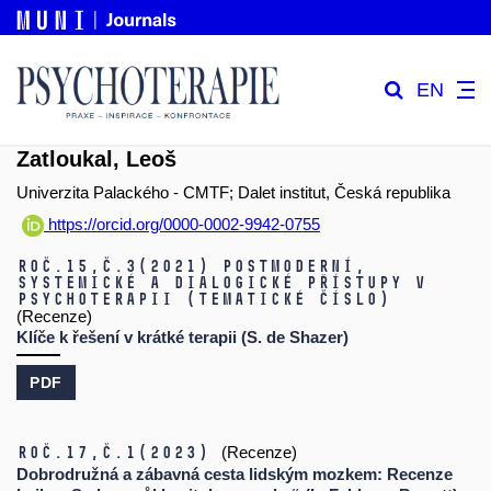
EN
Zatloukal, Leoš
Univerzita Palackého - CMTF; Dalet institut, Česká republika
https://orcid.org/0000-0002-9942-0755
Roč.15,
č.3
(2021)
Postmoderní,
systemické a dialogické přístupy v
psychoterapii (tematické číslo)
(Recenze)
Klíče k řešení v krátké terapii (S. de Shazer)
PDF
Roč.17,
č.1
(2023)
(Recenze)
Dobrodružná a zábavná cesta lidským mozkem: Recenze