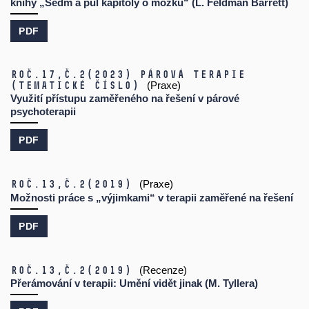
knihy „Sedm a půl kapitoly o mozku“ (L. Feldman Barrett)
PDF
Roč.17,
č.2
(2023)
Párová terapie
(tematické číslo)
(Praxe)
Využití přístupu zaměřeného na řešení v párové
psychoterapii
PDF
Roč.13,
č.2
(2019)
(Praxe)
Možnosti práce s „výjimkami“ v terapii zaměřené na řešení
PDF
Roč.13,
č.2
(2019)
(Recenze)
Přerámování v terapii: Umění vidět jinak (M. Tyllera)