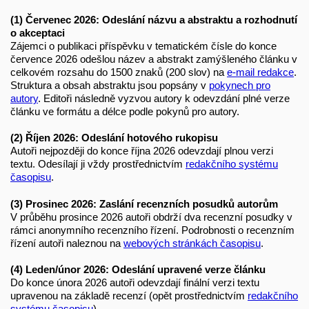
(1) Červenec 2026: Odeslání názvu a abstraktu a rozhodnutí
o akceptaci
Zájemci o publikaci příspěvku v tematickém čísle do konce
července 2026 odešlou název a abstrakt zamýšleného článku v
celkovém rozsahu do 1500 znaků (200 slov) na
e-mail redakce
.
Struktura a obsah abstraktu jsou popsány v
pokynech pro
autory
. Editoři následně vyzvou autory k odevzdání plné verze
článku ve formátu a délce podle pokynů pro autory.
(2) Říjen 2026: Odeslání hotového rukopisu
Autoři nejpozději do konce října 2026 odevzdají plnou verzi
textu. Odesílají ji vždy prostřednictvím
redakčního systému
časopisu
.
(3) Prosinec 2026: Zaslání recenzních posudků autorům
V průběhu prosince 2026 autoři obdrží dva recenzní posudky v
rámci anonymního recenzního řízení. Podrobnosti o recenzním
řízení autoři naleznou na
webových stránkách časopisu
.
(4) Leden/únor 2026: Odeslání upravené verze článku
Do konce února 2026 autoři odevzdají finální verzi textu
upravenou na základě recenzí (opět prostřednictvím
redakčního
systému časopisu
).