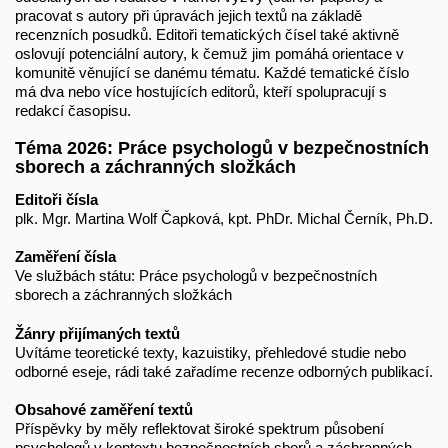
pracovat s autory při úpravách jejich textů na základě
recenzních posudků. Editoři tematických čísel také aktivně
oslovují potenciální autory, k čemuž jim pomáhá orientace v
komunitě věnující se danému tématu. Každé tematické číslo
má dva nebo více hostujících editorů, kteří spolupracují s
redakcí časopisu.
Téma 2026: Práce psychologů v bezpečnostních
sborech a záchranných složkách
Editoři čísla
plk. Mgr. Martina Wolf Čapková, kpt. PhDr. Michal Černík, Ph.D.
Zaměření čísla
Ve službách státu: Práce psychologů v bezpečnostních
sborech a záchranných složkách
Žánry přijímaných textů
Uvítáme teoretické texty, kazuistiky, přehledové studie nebo
odborné eseje, rádi také zařadíme recenze odborných publikací.
Obsahové zaměření textů
Příspěvky by měly reflektovat široké spektrum působení
psychologů v kontextu bezpečnostních sborů a záchranných