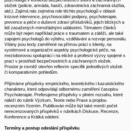
složek (policie, armáda, hasiči, zdravotnická záchranná služba,
atd.). Zajímá nás zejména role těchto psychologů v oblasti
krizové intervence, psychosociální podpory, psychoterapie,
prevence a péče o duševní zdraví příslušníků, jejich blízkých a
lidí zasažených mimořádnými událostmi. Tématem článků
může být nejen například práce s traumatem a zátěží, ale také
zapojení psychologů do výběru, vzdělávání a rozvoje personálu.
Vítány jsou texty zaměřené na přímou práci s klienty, na
systémové a organizační aspekty psychologické péče, na
mezioborovou spolupráci i na etické a profesní výzvy spojené s
prací v prostředí bezpečnostních a záchranných složek.
Prostor je rovněž otevřen reflexím specifik jednotlivých složek
či komparativním pohledům.
Přijímáme příspěvky empirického, teoretického i kazuistického
charakteru, které odpovídají odbornému zaměření časopisu
Psychoterapie. Preferujeme příspěvky v plném rozsahu, které
náleží do rubrik Výzkum, Teorie nebo Praxe a projdou
recenzním řízením. Publikován může být také menší počet
nerecenzovaných příspěvků v rubrikách Diskuse, Recenze,
Konference a Krátká sdelení.
Termíny a postup odeslání příspěvku