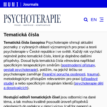
EN
Tematická čísla
Tematická čísla časopisu
Psychoterapie shrnují aktuální
poznatky z vybraných oblastí významných pro praxi a teorii
psychoterapie v České republice i ve světě. Každý rok vychází
nejméně jedno tematické číslo, které je doplněno dalšími
příspěvky. Dosud byla tematická čísla věnována například
specifickým terapeutickým směrům (
postmoderní přístupy
,
gestalt psychoterapie
), potížím, na jejichž léčbu se
psychoterapie zaměřuje (
hraniční porucha osobnosti
,
trauma
),
metodologickým přístupům relevantním pro praxi (
případové
studie
) a nebo specifickým skupinám klientů (
psychoterapie dětí
a dospívajících
).
Hostující editoři tematických čísel
jsou odborníci na dané
téma, a tak mohou kvalitně posoudit úroveň příspěvků
odeslaných do redakce v rámci výzvy (call for papers) a