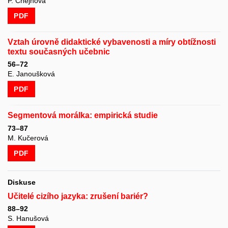
P. Chejnová
PDF
Vztah úrovně didaktické vybavenosti a míry obtížnosti
textu současných učebnic
56–72
E. Janoušková
PDF
Segmentová morálka: empirická studie
73–87
M. Kučerová
PDF
Diskuse
Učitelé cizího jazyka: zrušení bariér?
88–92
S. Hanušová