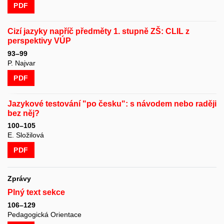
PDF
Cizí jazyky napříč předměty 1. stupně ZŠ: CLIL z
perspektivy VÚP
93–99
P. Najvar
PDF
Jazykové testování "po česku": s návodem nebo raději
bez něj?
100–105
E. Složilová
PDF
Zprávy
Plný text sekce
106–129
Pedagogická Orientace