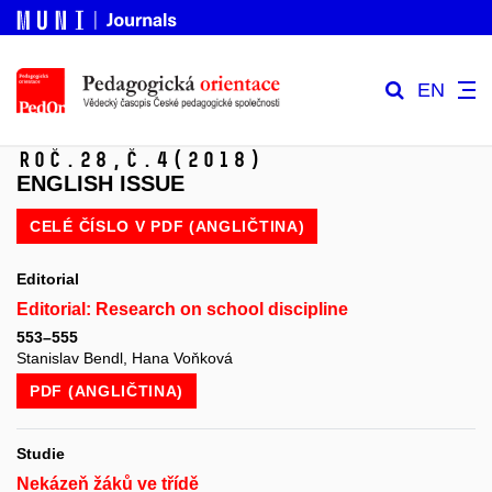
EN
Roč.28,
č.4
(2018)
ENGLISH ISSUE
CELÉ ČÍSLO V
PDF (ANGLIČTINA)
Editorial
Editorial: Research on school discipline
553–555
Stanislav Bendl, Hana Voňková
PDF (ANGLIČTINA)
Studie
Nekázeň žáků ve třídě