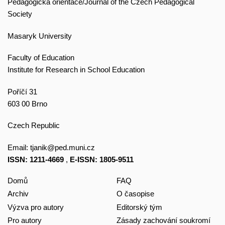
Pedagogická orientace/Journal of the Czech Pedagogical
Society
Masaryk University
Faculty of Education
Institute for Research in School Education
Poříčí 31
603 00 Brno
Czech Republic
Email:
tjanik@ped.muni.cz
ISSN: 1211-4669
,
E-ISSN: 1805-9511
Domů
FAQ
Archiv
O časopise
Výzva pro autory
Editorský tým
Pro autory
Zásady zachování soukromí