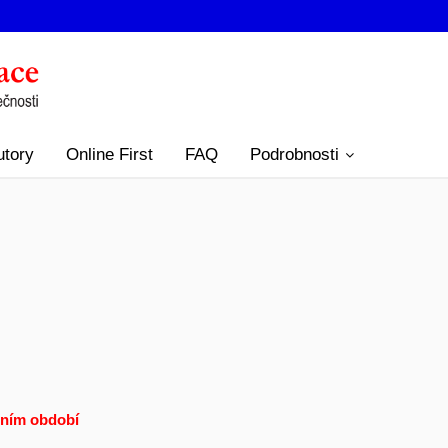
utory
Online First
FAQ
Podrobnosti
lním období