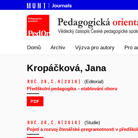
Domů
Archiv
Výzva pro autory
Pro a
Kropáčková, Jana
Roč.24,
č.4
(2014)
(Editorial)
Předškolní pedagogika – etablování oboru
PDF
Roč.24,
č.4
(2014)
(Studie)
Pojetí a rozvoj čtenářské pregramotnosti v předško