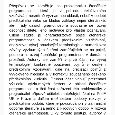
Příspěvek se zaměřuje na problematiku čtenářské
pregramotnosti, která je z pohledu celoživotního
vzdělávání nesmírně významnou oblastí, neboť v období
předškolního věku se kladou základy nejen čtenářské,
ale i řady dalších gramotností a současně se rozvíjí
osobnost dítěte, jeho motivace pro vlastní poznávání.
Cílem studie je charakterizovat pojetí čtenářské
pregramotnosti v českém předškolním vzdělávání,
analyzovat vývoj související terminologie a sumarizovat
závěry výzkumných šetření zaměřujících se na pojetí,
podporu a rozvoj čtenářské pregramotnosti v domácím
prostředí. Autorky se zaměří v prvé části na vývoj
terminologie, konkrétně používání pojmů v českém
předškolním vzdělávání, dále na precizaci pojmů z
vývojového hlediska a v kontextu současného českého
předškolního kurikula. Druhou část věnují prezentaci
výsledků výzkumných šetření v oblasti čtenářské
pregramotnosti a třetí část zařazení této problematiky v
pregraduální přípravě učitelek mateřských škol na PedF
UK v Praze a dalším možnostem podpory rozvoje v
předškolním období, které je považováno i v zahraniční
odborné literatuře za jedno z klíčových období v rozvoji
čtenářské gramotnosti. Díky tomuto postupu autorky v