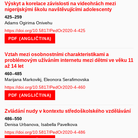
Výskyt a korelace závislosti na videohrách mezi
nigerijskými školu navštěvujícími adolescenty
425–259
Adams Ogirima Onivehu
https://doi.org/10.5817/PedOr2020-4-425
PDF (ANGLIČTINA)
Vztah mezi osobnostními charakteristikami a
problémovým užíváním internetu mezi dětmi ve věku 11
až 14 let
460–485
Marijana Markovikj, Eleonora Serafimovska
https://doi.org/10.5817/PedOr2020-4-460
PDF (ANGLIČTINA)
Zvládání nudy v kontextu středoškolského vzdělávání
486–550
Denisa Urbanova, Isabella Pavelkova
https://doi.org/10.5817/PedOr2020-4-486