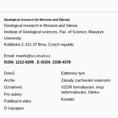
Geological research (in Moravia and Silesia)
Geological research in Moravia and Silesia
Institute of Geological sciences, Fac. of Science, Masaryk
University
Kotlářská 2, 611 37 Brno, Czech republic
Email:
marek@sci.muni.cz
ISSN: 1212-6209
,
E-ISSN: 2336-4378
Domů
Editorský tým
Archiv
Zásady zachování soukromí
Oznámení
VZOR formátování, resp.
neformátování, článku
Pro autory
Kontakt
Publikační etika
O časopise