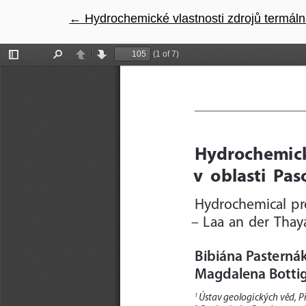
←
Návrat na podrobnosti článku
Hydrochemické vlastnosti zdrojů termáln