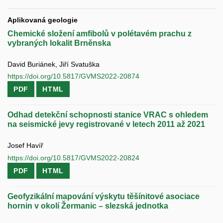
Aplikovaná geologie
Chemické složení amfibolů v polétavém prachu z
vybraných lokalit Brněnska
David Buriánek, Jiří Svatuška
https://doi.org/10.5817/GVMS2022-20874
PDF
HTML
Odhad detekční schopnosti stanice VRAC s ohledem
na seismické jevy registrované v letech 2011 až 2021
Josef Havíř
https://doi.org/10.5817/GVMS2022-20824
PDF
HTML
Geofyzikální mapování výskytu těšínitové asociace
hornin v okolí Žermanic – slezská jednotka