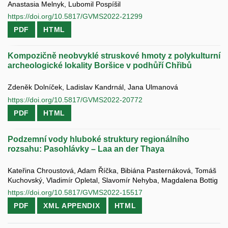
Anastasia Melnyk, Lubomil Pospíšil
https://doi.org/10.5817/GVMS2022-21299
PDF
HTML
Kompozičně neobvyklé struskové hmoty z polykulturní
archeologické lokality Boršice v podhůří Chřibů
Zdeněk Dolníček, Ladislav Kandrnál, Jana Ulmanová
https://doi.org/10.5817/GVMS2022-20772
PDF
HTML
Podzemní vody hluboké struktury regionálního
rozsahu: Pasohlávky – Laa an der Thaya
Kateřina Chroustová, Adam Říčka, Bibiána Pasternáková, Tomáš
Kuchovský, Vladimír Opletal, Slavomír Nehyba, Magdalena Bottig
https://doi.org/10.5817/GVMS2022-15517
PDF
XML APPENDIX
HTML