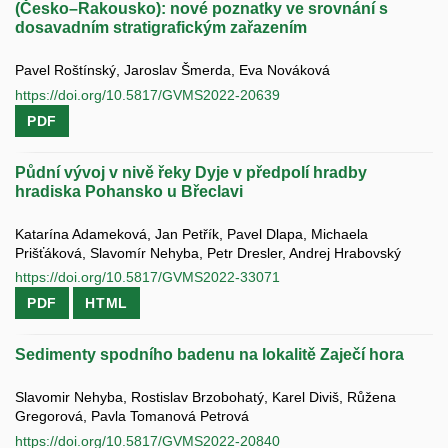
(Česko–Rakousko): nové poznatky ve srovnání s
dosavadním stratigrafickým zařazením
Pavel Roštínský, Jaroslav Šmerda, Eva Nováková
https://doi.org/10.5817/GVMS2022-20639
PDF
Půdní vývoj v nivě řeky Dyje v předpolí hradby
hradiska Pohansko u Břeclavi
Katarína Adameková, Jan Petřík, Pavel Dlapa, Michaela
Prišťáková, Slavomír Nehyba, Petr Dresler, Andrej Hrabovský
https://doi.org/10.5817/GVMS2022-33071
PDF
HTML
Sedimenty spodního badenu na lokalitě Zaječí hora
Slavomir Nehyba, Rostislav Brzobohatý, Karel Diviš, Růžena
Gregorová, Pavla Tomanová Petrová
https://doi.org/10.5817/GVMS2022-20840