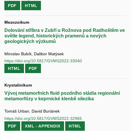
PDF
HTML
Mezozoikum
Dolování stříbra v Zubří u Rožnova pod Radhoštěm ve
světle legend, historických pramenů a nových
geologických výzkumů
Miroslav Bubík, Dalibor Matýsek
https://doi.org/10.5817/GVMS2022-33040
HTML
PDF
Krystalinikum
Vývoj metamorfních fluid pozdního stádia regionální
metamorfózy v keprnické klenbě silezika
Tomáš Urban, David Buriánek
https://doi.org/10.5817/GVMS2022-32965
PDF
XML - APPENDIX
HTML