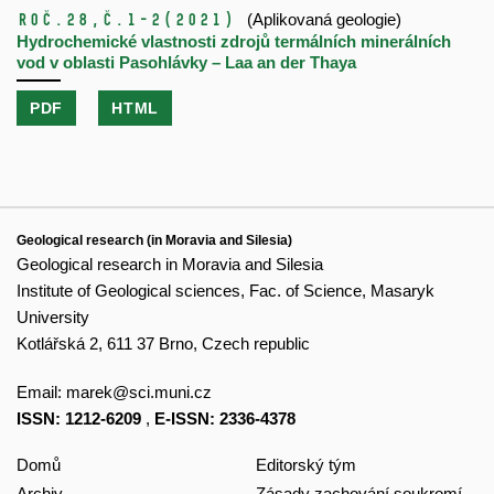
Roč.28,
č.1-2
(2021)
(Aplikovaná geologie)
Hydrochemické vlastnosti zdrojů termálních minerálních
vod v oblasti Pasohlávky – Laa an der Thaya
PDF
HTML
Geological research (in Moravia and Silesia)
Geological research in Moravia and Silesia
Institute of Geological sciences, Fac. of Science, Masaryk
University
Kotlářská 2, 611 37 Brno, Czech republic
Email:
marek@sci.muni.cz
ISSN: 1212-6209
,
E-ISSN: 2336-4378
Domů
Editorský tým
Archiv
Zásady zachování soukromí