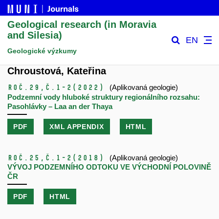
Geological research (in Moravia
and Silesia)
EN
Geologické výzkumy
Chroustová, Kateřina
Roč.29,
č.1-2
(2022)
(Aplikovaná geologie)
Podzemní vody hluboké struktury regionálního rozsahu:
Pasohlávky – Laa an der Thaya
PDF
XML APPENDIX
HTML
Roč.25,
č.1-2
(2018)
(Aplikovaná geologie)
VÝVOJ PODZEMNÍHO ODTOKU VE VÝCHODNÍ POLOVINĚ
ČR
PDF
HTML