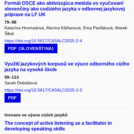
Formát OSCE ako aktivizujúca metóda vo vyučovaní
slovenčiny ako cudzieho jazyka v odbornej jazykovej
príprave na LF UK
75–98
Katarína Hromadová, Marína Kšiňanová, Ema Pavľáková, Marek
Šibal
https://doi.org/10.5817/CASALC2025-2-4
PDF (SLOVENŠTINA)
Využití jazykových korpusů ve výuce odborného cizího
jazyka na vysoké škole
99–113
Sarah Dobiášová
https://doi.org/10.5817/CASALC2025-2-5
PDF
Inovace ve výuce cizích jazyků
The concept of active listening as a facilitator in
developing speaking skills