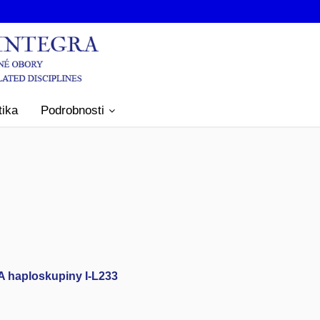
tika
Podrobnosti
NA haploskupiny I-L233