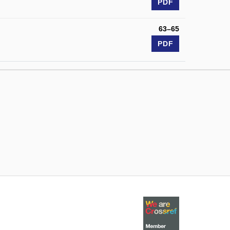
PDF
63–65
PDF