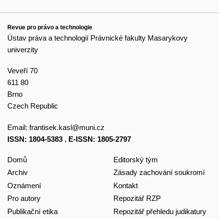
Revue pro právo a technologie
Ústav práva a technologií Právnické fakulty Masarykovy
univerzity
Veveří 70
611 80
Brno
Czech Republic
Email:
frantisek.kasl@muni.cz
ISSN: 1804-5383
,
E-ISSN: 1805-2797
Domů
Editorský tým
Archiv
Zásady zachování soukromí
Oznámení
Kontakt
Pro autory
Repozitář RZP
Publikační etika
Repozitář přehledu judikatury