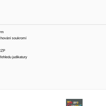
tým
hování soukromí
RZP
řehledu judikatury