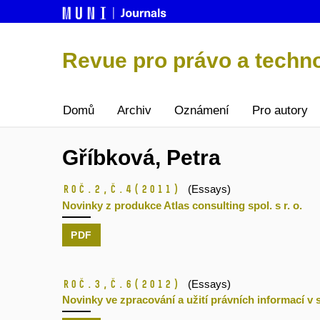
Revue pro právo a techn
Domů
Archiv
Oznámení
Pro autory
Gříbková, Petra
Roč.2,
č.4
(2011)
(Essays)
Novinky z produkce Atlas consulting spol. s r. o.
PDF
Roč.3,
č.6
(2012)
(Essays)
Novinky ve zpracování a užití právních informací