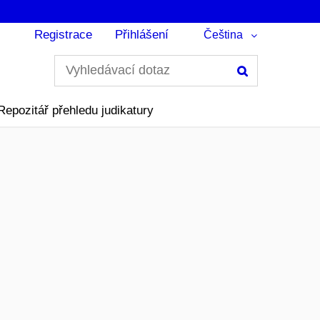
Registrace
Přihlášení
Čeština
Hledání
Repozitář přehledu judikatury