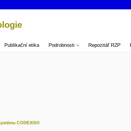
ologie
Publikační etika
Podrobnosti
Repozitář RZP
 v systému CODEXIS®