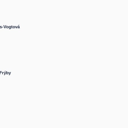
ts-Vogtová
Frýby