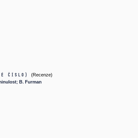
ké číslo)
(Recenze)
minulost; B. Furman