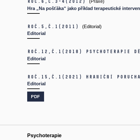
Roč.6,
č.3-4
(2012)
(Praxe)
Hra „Na pošťáka“ jako příklad terapeutické interve
Roč.5,
č.1
(2011)
(Editorial)
Editorial
Roč.12,
č.1
(2018)
Psychoterapie d
Editorial
Roč.15,
č.1
(2021)
Hraniční poruch
Editorial
PDF
Psychoterapie