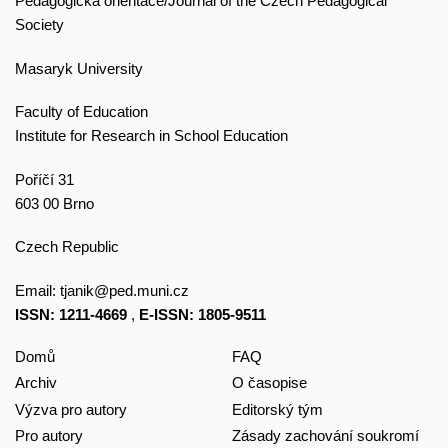
Pedagogická orientace/Journal of the Czech Pedagogical
Society
Masaryk University
Faculty of Education
Institute for Research in School Education
Poříčí 31
603 00 Brno
Czech Republic
Email:
tjanik@ped.muni.cz
ISSN: 1211-4669
,
E-ISSN: 1805-9511
Domů
FAQ
Archiv
O časopise
Výzva pro autory
Editorský tým
Pro autory
Zásady zachování soukromí