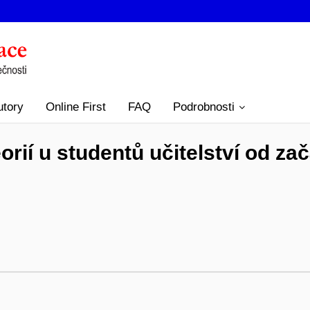
utory
Online First
FAQ
Podrobnosti
rií u studentů učitelství od za