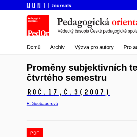
Domů
Archiv
Výzva pro autory
Pro a
Proměny subjektivních teo
čtvrtého semestru
Roč.17,
č.3
(2007)
R. Seebauerová
PDF