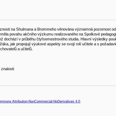
znosti na Shulmana a Brommeho věnována významná pozornost od 90. 
rá měla povahu akčního výzkumu realizovaného na Spolkové pedagogic
nimž dochází v průběhu čtyřsemestrového studia. Hlavní výsledky pouka
roli žáka, jak propojují výukové aspekty se svojí rolí učitele a s požada
chovatelů a učitelů.
 znalosti
Commons Attribution-NonCommercial-NoDerivatives 4.0
.