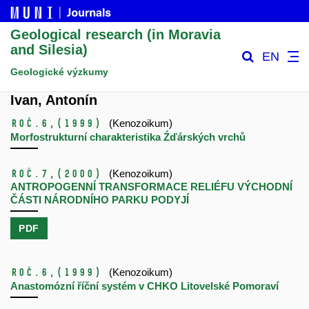
Geological research (in Moravia
and Silesia)
EN
Geologické výzkumy
Ivan, Antonín
Roč.6,
(1999)
(Kenozoikum)
Morfostrukturní charakteristika Źďárských vrchů
Roč.7,
(2000)
(Kenozoikum)
ANTROPOGENNÍ TRANSFORMACE RELIÉFU VÝCHODNÍ
ČÁSTI NÁRODNÍHO PARKU PODYJÍ
PDF
Roč.6,
(1999)
(Kenozoikum)
Anastomózní říční systém v CHKO Litovelské Pomoraví