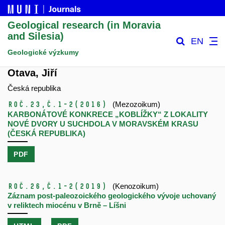
Geological research (in Moravia
and Silesia)
EN
Geologické výzkumy
Otava, Jiří
Česká republika
Roč.23,
č.1-2
(2016)
(Mezozoikum)
KARBONÁTOVÉ KONKRECE „KOBLÍŽKY“ Z LOKALITY
NOVÉ DVORY U SUCHDOLA V MORAVSKÉM KRASU
(ČESKÁ REPUBLIKA)
PDF
Roč.26,
č.1-2
(2019)
(Kenozoikum)
Záznam post-paleozoického geologického vývoje uchovaný
v reliktech miocénu v Brně – Líšni