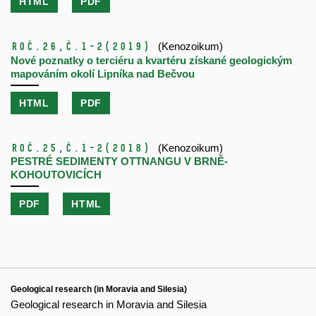
HTML
PDF
Roč.26,
č.1-2
(2019)
(Kenozoikum)
Nové poznatky o terciéru a kvartéru získané geologickým
mapováním okolí Lipníka nad Bečvou
HTML
PDF
Roč.25,
č.1-2
(2018)
(Kenozoikum)
PESTRÉ SEDIMENTY OTTNANGU V BRNĚ-
KOHOUTOVICÍCH
PDF
HTML
Geological research (in Moravia and Silesia)
Geological research in Moravia and Silesia