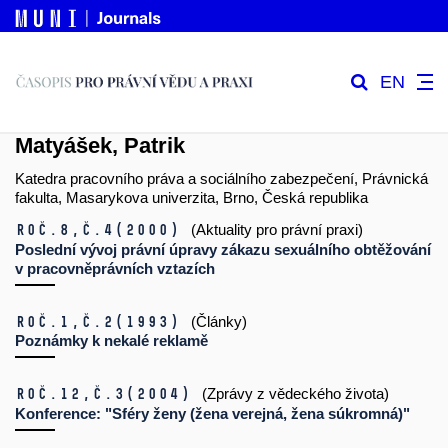
EN
Matyášek, Patrik
Katedra pracovního práva a sociálního zabezpečení, Právnická
fakulta, Masarykova univerzita, Brno, Česká republika
Roč.8,
č.4
(2000)
(Aktuality pro právní praxi)
Poslední vývoj právní úpravy zákazu sexuálního obtěžování
v pracovněprávních vztazích
Roč.1,
č.2
(1993)
(Články)
Poznámky k nekalé reklamě
Roč.12,
č.3
(2004)
(Zprávy z vědeckého života)
Konference: "Sféry ženy (žena verejná, žena súkromná)"