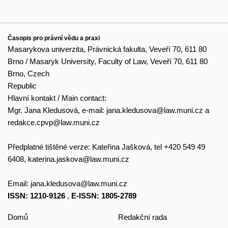
Časopis pro právní vědu a praxi
Masarykova univerzita, Právnická fakulta, Veveří 70, 611 80
Brno / Masaryk University, Faculty of Law, Veveří 70, 611 80
Brno, Czech
Republic
Hlavní kontakt / Main contact:
Mgr. Jana Kledusová, e-mail:
jana.kledusova@law.muni.cz
a
redakce.cpvp@law.muni.cz
Předplatné tištěné verze: Kateřina Jašková, tel +420 549 49
6408,
katerina.jaskova@law.muni.cz
Email:
jana.kledusova@law.muni.cz
ISSN: 1210-9126
,
E-ISSN: 1805-2789
Domů
Redakční rada