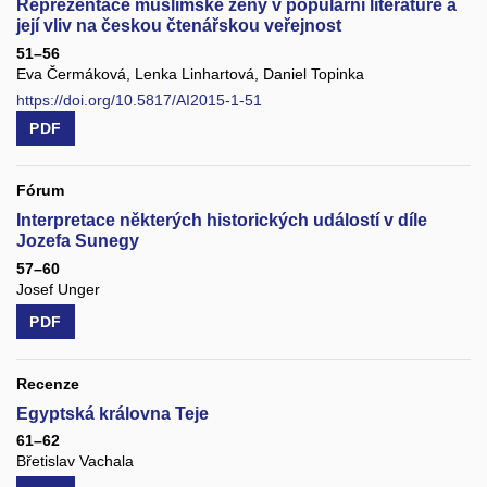
Reprezentace muslimské ženy v populární literatuře a
její vliv na českou čtenářskou veřejnost
51–56
Eva Čermáková, Lenka Linhartová, Daniel Topinka
https://doi.org/10.5817/AI2015-1-51
PDF
Fórum
Interpretace některých historických událostí v díle
Jozefa Sunegy
57–60
Josef Unger
PDF
Recenze
Egyptská královna Teje
61–62
Břetislav Vachala