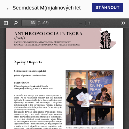
←
Návrat na podrobnosti článku
Sedmdesát M(m)alinových let
STÁHNOUT