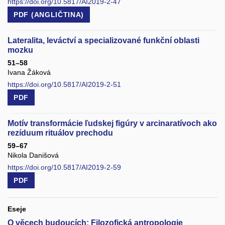
https://doi.org/10.5817/AI2019-2-47
PDF (ANGLIČTINA)
Lateralita, leváctví a specializované funkční oblasti
mozku
51–58
Ivana Žáková
https://doi.org/10.5817/AI2019-2-51
PDF
Motív transformácie ľudskej figúry v arcinaratívoch ako
rezíduum rituálov prechodu
59–67
Nikola Danišová
https://doi.org/10.5817/AI2019-2-59
PDF
Eseje
O věcech budoucích: Filozofická antropologie