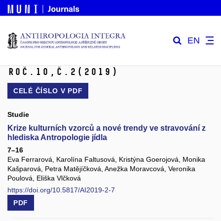
EN
Roč.10,
č.2
(2019)
CELÉ ČÍSLO V
PDF
Studie
Krize kulturních vzorců a nové trendy ve stravování z
hlediska Antropologie jídla
7–16
Eva Ferrarová, Karolína Faltusová, Kristýna Goerojová, Monika
Kašparová, Petra Matějíčková, Anežka Moravcová, Veronika
Poulová, Eliška Vlčková
https://doi.org/10.5817/AI2019-2-7
PDF