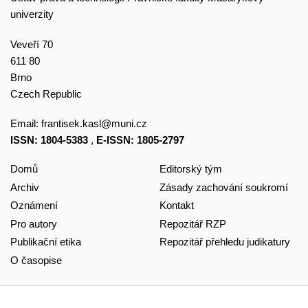
univerzity
Veveří 70
611 80
Brno
Czech Republic
Email:
frantisek.kasl@muni.cz
ISSN: 1804-5383
,
E-ISSN: 1805-2797
Domů
Editorský tým
Archiv
Zásady zachování soukromí
Oznámení
Kontakt
Pro autory
Repozitář RZP
Publikační etika
Repozitář přehledu judikatury
O časopise