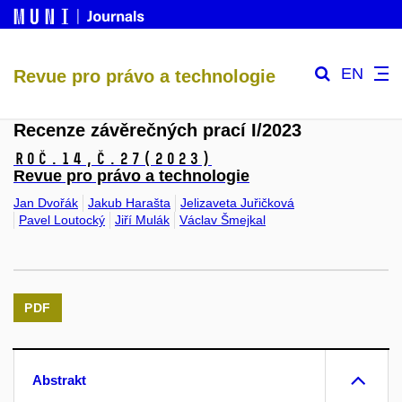
EN
Revue pro právo a technologie
Recenze závěrečných prací I/2023
Roč.14,
č.27
(2023)
Revue pro právo a technologie
Jan Dvořák
Jakub Harašta
Jelizaveta Juřičková
Pavel Loutocký
Jiří Mulák
Václav Šmejkal
PDF
Abstrakt