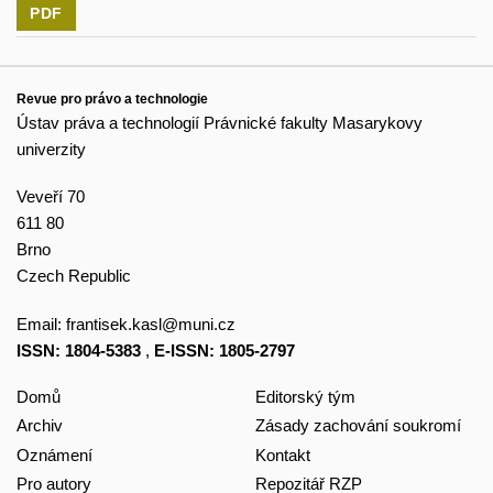
PDF
Revue pro právo a technologie
Ústav práva a technologií Právnické fakulty Masarykovy
univerzity
Veveří 70
611 80
Brno
Czech Republic
Email:
frantisek.kasl@muni.cz
ISSN: 1804-5383
,
E-ISSN: 1805-2797
Domů
Editorský tým
Archiv
Zásady zachování soukromí
Oznámení
Kontakt
Pro autory
Repozitář RZP