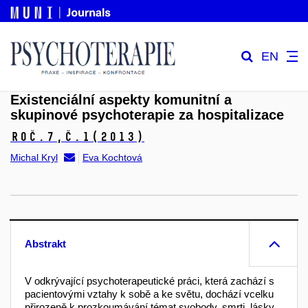
EN
Existenciální aspekty komunitní a
skupinové psychoterapie za hospitalizace
Roč.7,
č.1
(2013)
Michal Kryl
Eva Kochtová
Abstrakt
V odkrývající psychoterapeutické práci, která zachází s
pacientovými vztahy k sobě a ke světu, dochází vcelku
přirozeně k prozkoumávání témat svobody, smrti, lásky,