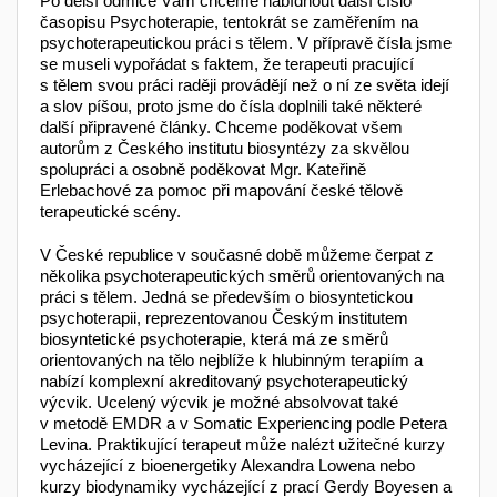
Po delší odmlce Vám chceme nabídnout další číslo
časopisu Psychoterapie, tentokrát se zaměřením na
psychotera­peutickou práci s tělem. V přípravě čísla jsme
se museli vypořádat s faktem, že terapeuti pracující
s tělem svou práci raději provádějí než o ní ze světa idejí
a slov píšou, proto jsme do čísla doplnili také některé
další připravené články. Chceme poděkovat všem
autorům z Českého institutu biosyntézy za skvělou
spolupráci a osobně poděkovat Mgr. Kateřině
Erlebachové za pomoc při mapování české tělově
terapeutické scény.
V České republice v současné době můžeme čerpat z
několika psychoterapeutických směrů orientovaných na
práci s tělem. Jedná se především o biosyntetickou
psychoterapii, reprezentovanou Českým institutem
biosyntetické psycho­terapie, která má ze směrů
orientovaných na tělo nejblíže k hlubinným terapiím a
nabízí komplexní akreditovaný psychoterapeutický
výcvik. Ucelený výcvik je možné absolvovat také
v metodě EMDR a v Somatic Experiencing podle Petera
Levina. Praktikující terapeut může nalézt užitečné kurzy
vycházející z bioenergetiky Alexandra Lowena nebo
kurzy biodynamiky vycházející z prací Gerdy Boyesen a