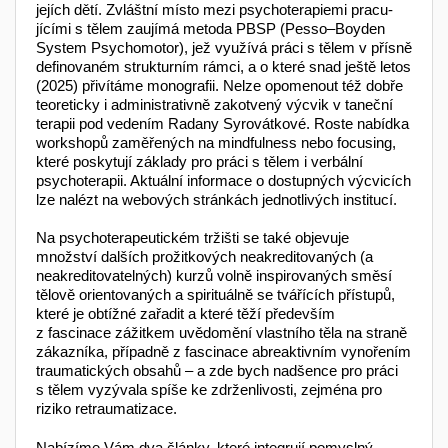
jejích dětí. Zvláštní místo mezi psychoterapiemi pracu­
jícími s tělem zaujímá metoda PBSP (Pesso–Boyden
System Psychomotor), jež využívá práci s tělem v přísně
defino­­vaném strukturním rámci, a o které snad ještě letos
(2025) přivítáme monografii. Nelze opomenout též dobře
teoreticky i administrativně zakotvený výcvik v taneční
terapii pod vedením Radany Syrovátkové. Roste nabídka
workshopů zaměřených na mindfulness nebo focusing,
které poskytují základy pro práci s tělem i verbální
psychoterapii. Aktuální informace o dostupných výcvicích
lze nalézt na webových stránkách jednotlivých institucí.
Na psychoterapeutickém tržišti se také objevuje
množství dalších prožitkových neakreditovaných (a
neakreditovatel­ných) kurzů volně inspirovaných směsí
tělově orientovaných a spirituálně se tvářících přístupů,
které je obtížné zařadit a které těží především
z fascinace zážitkem uvědomění vlastního těla na straně
zákazníka, případně z fascinace abre­ak­tivním vynořením
traumatických obsahů –⁠⁠⁠⁠⁠ a zde bych nadšence pro práci
s tělem vyzývala spíše ke zdrženlivosti, zejména pro
riziko retraumatizace.
Nabízíme Vám dva články, které integrují pomyslný