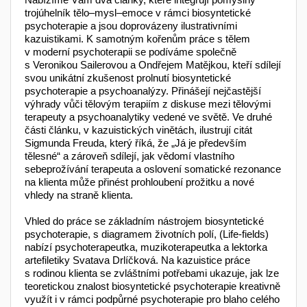
trojúhelník tělo–mysl–emoce v rámci biosyntetické
psychoterapie a jsou doprovázeny ilustrativními
kazuistikami. K samotným kořenům práce s tělem
v moderní psychoterapii se podí­vá­me společně
s Veronikou Sailerovou a Ondřejem Matějkou, kteří sdílejí
svou unikátní zkušenost prolnutí biosyn­tetické
psychoterapie a psychoanalýzy. Přinášejí nejčastější
výhrady vůči tělovým terapiím z diskuse mezi tělovými
terapeuty a psychoanalytiky vedené ve světě. Ve druhé
části článku, v kazuistických vinětách, ilustrují citát
Sigmunda Freuda, který říká, že „Já je především
tělesné“ a zároveň sdílejí, jak vědomí vlastního
sebeprožívání terapeuta a oslovení somatické rezonance
na klienta může přinést prohloubení prožitku a nové
vhledy na straně klienta.
Vhled do práce se základním nástrojem biosyntetické
psychoterapie, s diagramem životních polí, (Life-fields)
nabízí psychoterapeutka, muzikoterapeutka a lektorka
artefiletiky Svatava Drlíčková. Na kazuistice práce
s rodinou klienta se zvláštními potřebami ukazuje, jak lze
teoretickou znalost biosyntetické psychoterapie kreativně
využít i v rámci pod­půrné psychoterapie pro blaho celého