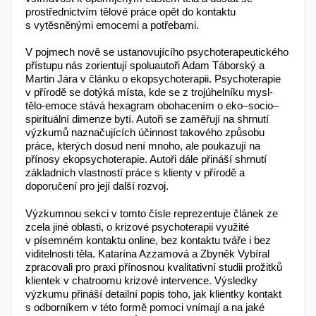
prostřed­nictvím tělové práce opět do kontaktu
s vytěsněnými emocemi a potřebami.
V pojmech nově se ustanovujícího psychoterapeutického
přístupu nás zorientují spoluautoři Adam Táborský a
Martin Jára v článku o ekopsychoterapii. Psychoterapie
v přírodě se dotýká místa, kde se z trojúhelníku mysl-
tělo-emoce stává hexagram obohacením o eko–socio–
spirituální dimenze bytí. Autoři se zaměřují na shrnutí
výzkumů naznačujících účinnost takového způsobu
práce, kterých dosud není mnoho, ale poukazují na
přínosy ekopsychoterapie. Autoři dále přináší shrnutí
základních vlastností práce s klienty v přírodě a
doporučení pro její další rozvoj.
Výzkumnou sekci v tomto čísle reprezentuje článek ze
zcela jiné oblasti, o krizové psychoterapii využité
v písemném kontaktu online, bez kontaktu tváře i bez
viditelnosti těla. Katarína Azzamová a Zbyněk Vybíral
zpracovali pro praxi přínosnou kvalitativní studii prožitků
klientek v chatroomu krizové intervence. Výsledky
výzkumu přináší detailní popis toho, jak klientky kontakt
s odborníkem v této formě pomoci vnímají a na jaké