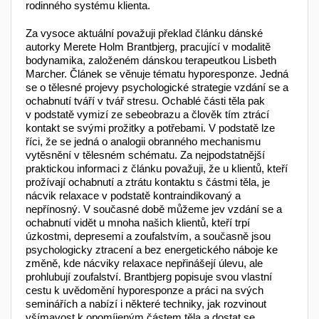
rodinného systému klienta.
Za vysoce aktuální považuji překlad článku dánské
autorky Merete Holm Brantbjerg, pracující v modalitě
bodynamika, založeném dánskou terapeutkou Lisbeth
Marcher. Článek se věnuje tématu hyporesponze. Jedná
se o tělesné projevy psychologické strategie vzdání se a
ochabnutí tváří v tvář stresu. Ochablé části těla pak
v podstatě vymizí ze sebe­obrazu a člověk tím ztrácí
kontakt se svými prožitky a potřebami. V podstatě lze
říci, že se jedná o analogii obranného mechanismu
vytěsnění v tělesném schématu. Za nejpodstatnější
praktickou informaci z článku považuji, že u klientů, kteří
prožívají ochabnutí a ztrátu kontaktu s částmi těla, je
nácvik relaxace v podstatě kontraindikovaný a
nepřínosný. V současné době můžeme jev vzdání se a
ochabnutí vidět u mnoha našich klientů, kteří trpí
úzkostmi, depresemi a zoufalstvím, a současně jsou
psychologicky ztracení a bez energetického náboje ke
změně, kde nácviky relaxace nepři­nášejí úlevu, ale
prohlubují zoufalství. Brantbjerg popisuje svou vlastní
cestu k uvědomění hyporesponze a práci na svých
seminářích a nabízí i některé techniky, jak rozvinout
všímavost k opomíjeným částem těla a dostat se