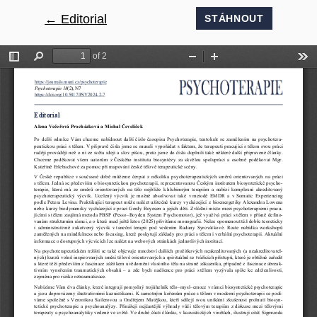
←
Návrat na podrobnosti článku
Editorial
STÁHNOUT