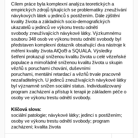
Cílem práce byla komplexní analýza teoretických a
empirických zdrojů týkajících se problematiky zneužívání
návykových látek u jedinců s postižením. Dále zjištění
kvality života a základních socio-demografických
ukazatelů u jedinců ve výkonu trestu odnětí
svobody zneužívajících návykové látky. Výzkumnému
souboru 348 osob ve výkonu trestu odnětí svobody byl
představen komplexní dotazník obsahující dva nástroje k
měření kvality života AlQol9 a SQUALA. Výsledky
šetření prokazují sníženou kvalitu života u celé vězeňské
populace a mimořádně sníženou kvalitu života u skupin
vězňů s poruchami chování, duševními
poruchami, mentální retardací a vězňů trvale pracovně
nezařaditelných. U jedinců zneužívajících návykové látky
byl významně snížen sociální status. Individualizovaný
program zacházení a přístup k terapii je základem péče o
osoby ve výkonu trestu odnětí svobody.
Klíčová slova:
sociální patologie; návykové látky; jedinci s postižením;
osoby ve výkonu trestu odnětí svobody; program
zacházení; kvalita života