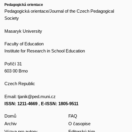
Pedagogická orientace
Pedagogická orientace/Journal of the Czech Pedagogical
Society
Masaryk University
Faculty of Education
Institute for Research in School Education
Poříčí 31
603 00 Brno
Czech Republic
Email:
tjanik@ped.muni.cz
ISSN: 1211-4669
,
E-ISSN: 1805-9511
Domů
FAQ
Archiv
O časopise
Výzva pro autory
Editorský tým