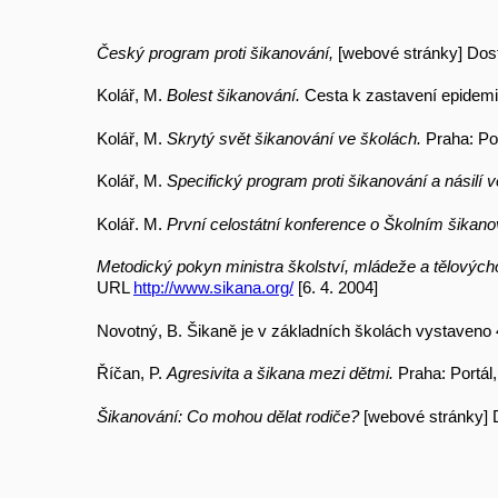
Český program proti šikanování,
[webové stránky] Do
Kolář, M.
Bolest šikanování.
Cesta k zastavení epidemi
Kolář, M.
Skrytý svět šikanování ve školách.
Praha: Por
Kolář, M.
Specifický program proti šikanování a násilí 
Kolář. M.
První celostátní konference o Školním šikan
Metodický pokyn ministra školství, mládeže a tělovýcho
URL
http://www.sikana.org/
[6. 4. 2004]
Novotný, B. Šikaně je v základních školách vystaveno 
Říčan, P.
Agresivita a šikana mezi dětmi.
Praha: Portál
Šikanování: Co mohou dělat rodiče?
[webové stránky]