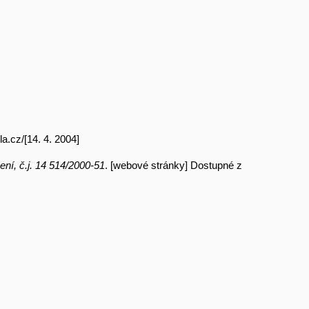
a.cz/[14. 4. 2004]
ní, č.j. 14 514/2000-51
. [webové stránky] Dostupné z