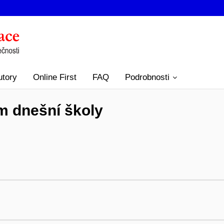
utory
Online First
FAQ
Podrobnosti
m dnešní školy