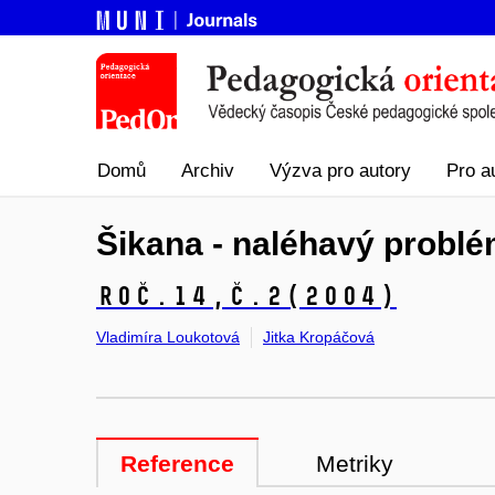
Domů
Archiv
Výzva pro autory
Pro a
Šikana - naléhavý problé
Roč.14,
č.2
(2004)
Vladimíra Loukotová
Jitka Kropáčová
Reference
Metriky