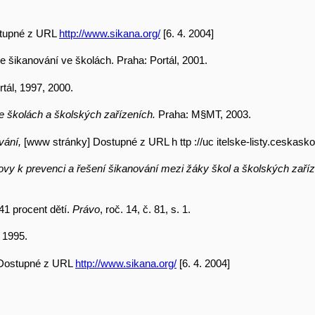
stupné z URL
http://www.sikana.org/
[6. 4. 2004]
e šikanování ve školách. Praha: Portál, 2001.
tál, 1997, 2000.
ve školách a školských zařízeních.
Praha: M§MT, 2003.
ování,
[www stránky] Dostupné z URL h ttp ://uc itelske-listy.ceskaskol
vy k prevenci a řešení šikanování mezi žáky škol a školských zaříze
41 procent dětí.
Právo
, roč. 14, č. 81, s. 1.
, 1995.
 Dostupné z URL
http://www.sikana.org/
[6. 4. 2004]