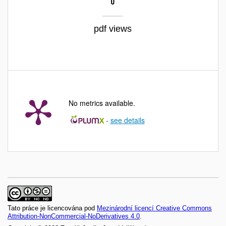
0
pdf views
No metrics available.
-
see details
Tato práce je licencována pod
Mezinárodní licencí Creative Commons
Attribution-NonCommercial-NoDerivatives 4.0
.