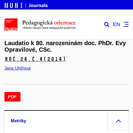
EN
Laudatio k 80. narozeninám doc. PhDr. Evy
Opravilové, CSc.
Roč.24,
č.4
(2014)
Jana Uhlířová
PDF
Metriky